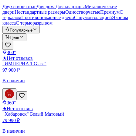
Двухстворчатые
Для дома
Для квартиры
Металлические
двери
Нестандартные размеры
Одностворчатые
Премиум
С
зеркалом
Противопожарные двери
С шумоизоляцией
Эконом
класса
С терморазрывом
Популярные
Цена
360°
★
Нет отзывов
"ИМПЕРИАЛ Glass"
97 900 ₽
В наличии
360°
★
Нет отзывов
"Хабаровск" Белый Матовый
79 990 ₽
В наличии