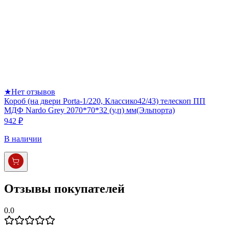
★
Нет отзывов
Короб (на двери Porta-1/220, Классико42/43) телескоп ПП
МДФ Nardo Grey 2070*70*32 (у,п) мм(Эльпорта)
942 ₽
В наличии
Отзывы покупателей
0.0