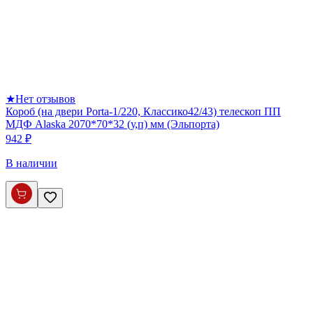
★
Нет отзывов
Короб (на двери Porta-1/220, Классико42/43) телескоп ПП
МДФ Alaska 2070*70*32 (у,п) мм (Эльпорта)
942 ₽
В наличии