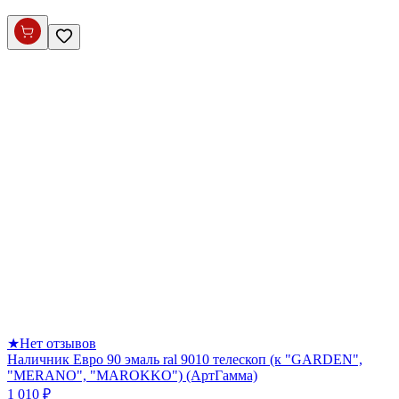
★
Нет отзывов
Наличник Евро 90 эмаль ral 9010 телескоп (к "GARDEN",
"MERANO", "MAROKKO") (АртГамма)
1 010 ₽