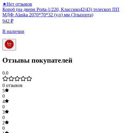
★
Нет отзывов
Короб (на двери Porta-1/220, Классико42/43) телескоп ПП
МДФ Alaska 2070*70*32 (у,п) мм (Эльпорта)
942 ₽
В наличии
Отзывы покупателей
0.0
0
отзывов
5
0
4
0
3
0
2
0