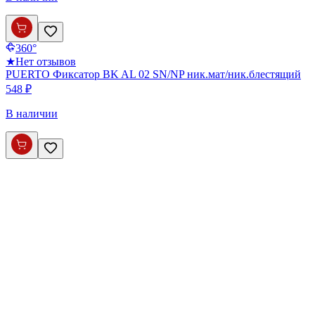
360°
★
Нет отзывов
PUERTO Фиксатор BK AL 02 SN/NP ник.мат/ник.блестящий
548 ₽
В наличии