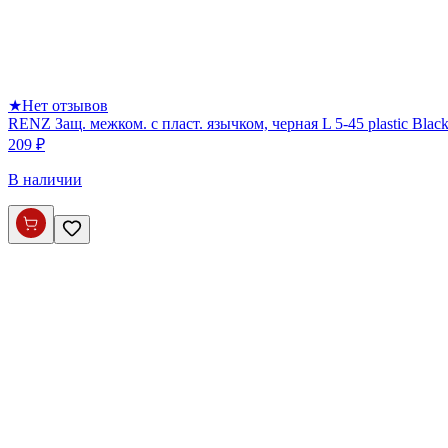
★
Нет отзывов
RENZ Защ. межком. с пласт. язычком, черная L 5-45 plastic Blac
209 ₽
В наличии