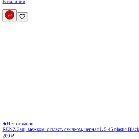
В наличии
★
Нет отзывов
RENZ Защ. межком. с пласт. язычком, черная L 5-45 plastic Blac
209 ₽