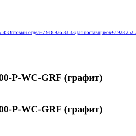
5-45
Оптовый отдел
+7 918 936-33-33
Для поставщиков
+7 928 252-
600-P-WC-GRF (графит)
600-P-WC-GRF (графит)