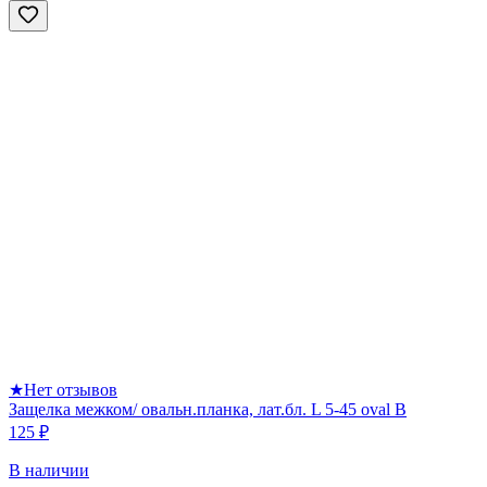
★
Нет отзывов
Защелка межком/ овальн.планка, лат.бл. L 5-45 oval B
125 ₽
В наличии