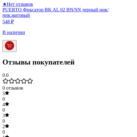
★
Нет отзывов
PUERTO Фиксатор BK AL 02 BN/SN черный ник/
ник.матовый
548 ₽
В наличии
Отзывы покупателей
0.0
0
отзывов
5
0
4
0
3
0
2
0