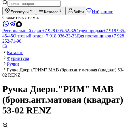
Избранное
Ессентуки
Каталог
Войти
Свяжитесь с нами:
Региональный офис
+7 928 005-52-32
Отдел продаж
+7 918 935-
45-45
Оптовый отдел
+7 918 936-33-33
Для поставщиков
+7 928
252-71-90
Каталог
Фурнитура
Ручки
Ручка Дверн."РИМ" MAB (бронз.ант.матовая (квадрат) 53-
02 RENZ
Ручка Дверн."РИМ" MAB
(бронз.ант.матовая (квадрат)
53-02 RENZ