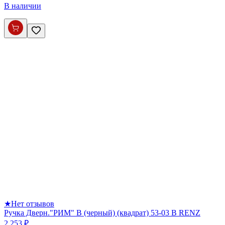
В наличии
★
Нет отзывов
Ручка Дверн."РИМ" B (черный) (квадрат) 53-03 В RENZ
2 253 ₽