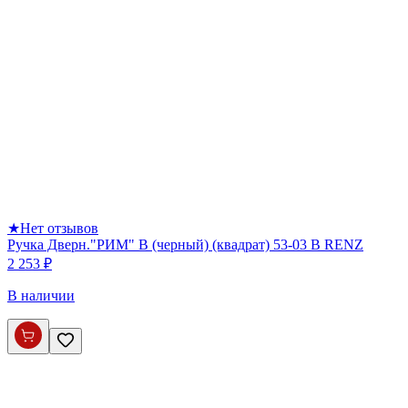
★
Нет отзывов
Ручка Дверн."РИМ" B (черный) (квадрат) 53-03 В RENZ
2 253 ₽
В наличии