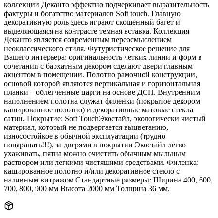
коллекции Деканто эффектно подчеркивает выразительность
фактуры и богатство материалов Soft touch. Главную
декоративную роль здесь играют скошенный багет и
выделяющаяся на контрасте темная вставка. Коллекция
Деканто является современным переосмыслением
неоклассического стиля. Футуристическое решение для
Вашего интерьера: оригинальность четких линий и форм в
сочетании с бархатным декором сделают двери главным
акцентом в помещении. Полотно рамочной конструкции,
основой которой являются вертикальная и горизонтальная
планки – облегченные царги на основе ДСП. Внутренним
наполнением полотна служат филенки (покрытое декором
кашированное полотно) и декоративные матовые стекла
сатин. Покрытие: Soft TouchЭкостайл, экологически чистый
материал, который не подвергается выцветанию,
износостойкое в обычной эксплуатации (трудно
поцарапать!!!), за дверями в покрытии Экостайл легко
ухаживать, пятна можно очистить обычным мыльным
раствором или легкими чистящими средствами. Филенка:
кашированное полотно и/или декоративное стекло с
наливным витражом Стандартные размеры: Ширина 400, 600,
700, 800, 900 мм Высота 2000 мм Толщина 36 мм.