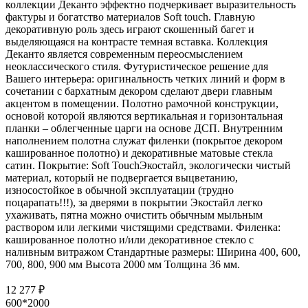
коллекции Деканто эффектно подчеркивает выразительность
фактуры и богатство материалов Soft touch. Главную
декоративную роль здесь играют скошенный багет и
выделяющаяся на контрасте темная вставка. Коллекция
Деканто является современным переосмыслением
неоклассического стиля. Футуристическое решение для
Вашего интерьера: оригинальность четких линий и форм в
сочетании с бархатным декором сделают двери главным
акцентом в помещении. Полотно рамочной конструкции,
основой которой являются вертикальная и горизонтальная
планки – облегченные царги на основе ДСП. Внутренним
наполнением полотна служат филенки (покрытое декором
кашированное полотно) и декоративные матовые стекла
сатин. Покрытие: Soft TouchЭкостайл, экологически чистый
материал, который не подвергается выцветанию,
износостойкое в обычной эксплуатации (трудно
поцарапать!!!), за дверями в покрытии Экостайл легко
ухаживать, пятна можно очистить обычным мыльным
раствором или легкими чистящими средствами. Филенка:
кашированное полотно и/или декоративное стекло с
наливным витражом Стандартные размеры: Ширина 400, 600,
700, 800, 900 мм Высота 2000 мм Толщина 36 мм.
12 277 ₽
600*2000