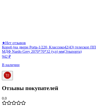
★
Нет отзывов
Короб (на двери Porta-1/220, Классико42/43) телескоп ПП
МДФ Nardo Grey 2070*70*32 (у,п) мм(Эльпорта)
942 ₽
В наличии
Отзывы покупателей
0.0