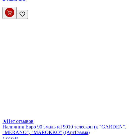
★
Нет отзывов
Наличник Евро 90 эмаль ral 9010 телескоп (к "GARDEN",
"MERANO", "MAROKKO") (АртГамма)
1 010 ₽