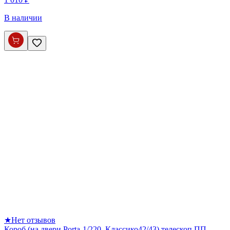
В наличии
★
Нет отзывов
Короб (на двери Porta-1/220, Классико42/43) телескоп ПП