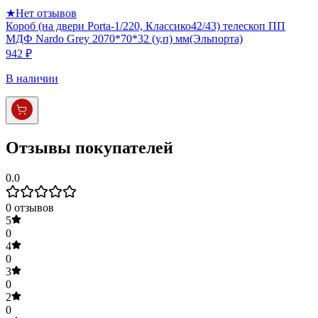
★
Нет отзывов
Короб (на двери Porta-1/220, Классико42/43) телескоп ПП
МДФ Nardo Grey 2070*70*32 (у,п) мм(Эльпорта)
942 ₽
В наличии
Отзывы покупателей
0.0
0
отзывов
5
0
4
0
3
0
2
0