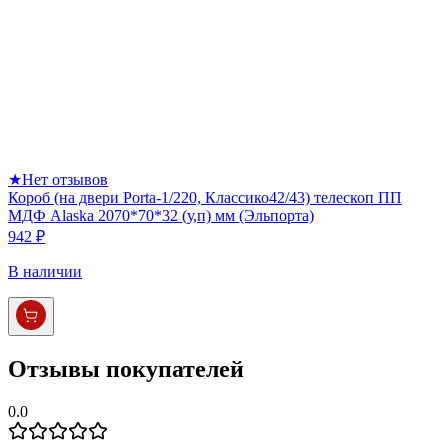
★
Нет отзывов
Короб (на двери Porta-1/220, Классико42/43) телескоп ПП
МДФ Alaska 2070*70*32 (у,п) мм (Эльпорта)
942 ₽
В наличии
Отзывы покупателей
0.0