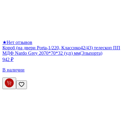
★
Нет отзывов
Короб (на двери Porta-1/220, Классико42/43) телескоп ПП
МДФ Nardo Grey 2070*70*32 (у,п) мм(Эльпорта)
942 ₽
В наличии