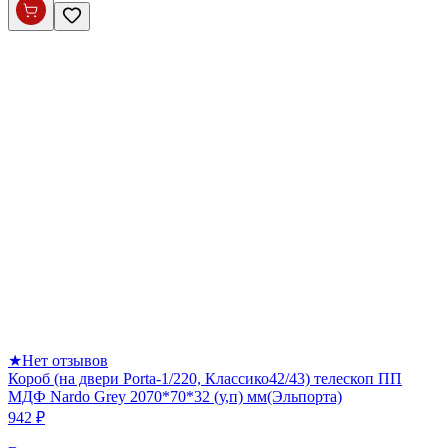
★
Нет отзывов
Короб (на двери Porta-1/220, Классико42/43) телескоп ПП
МДФ Nardo Grey 2070*70*32 (у,п) мм(Эльпорта)
942 ₽