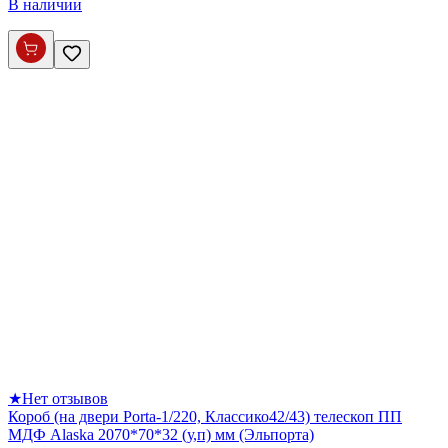
В наличии
★
Нет отзывов
Короб (на двери Porta-1/220, Классико42/43) телескоп ПП
МДФ Alaska 2070*70*32 (у,п) мм (Эльпорта)