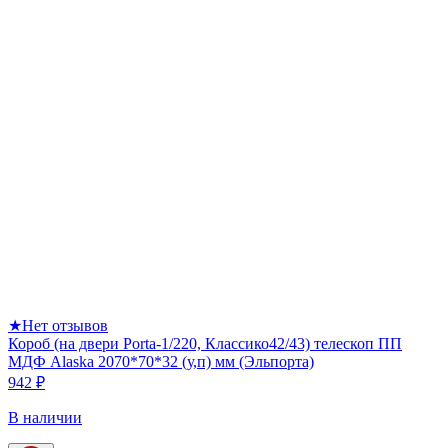
★
Нет отзывов
Короб (на двери Porta-1/220, Классико42/43) телескоп ПП
МДФ Alaska 2070*70*32 (у,п) мм (Эльпорта)
942 ₽
В наличии