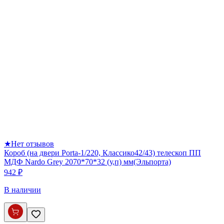
★
Нет отзывов
Короб (на двери Porta-1/220, Классико42/43) телескоп ПП
МДФ Nardo Grey 2070*70*32 (у,п) мм(Эльпорта)
942 ₽
В наличии