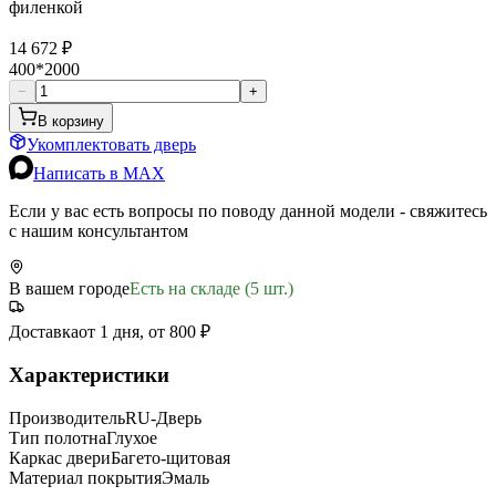
филенкой
14 672 ₽
400*2000
−
+
В корзину
Укомплектовать дверь
Написать в MAX
Если у вас есть вопросы по поводу данной модели - свяжитесь
с нашим консультантом
В вашем городе
Есть на складе (5 шт.)
Доставка
от 1 дня, от 800 ₽
Характеристики
Производитель
RU-Дверь
Тип полотна
Глухое
Каркас двери
Багето-щитовая
Материал покрытия
Эмаль