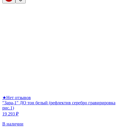
★
Нет отзывов
"Зара-1" ДО тон белый (рефлектив серебро гравирировка
рис.1)
19 293 ₽
В наличии