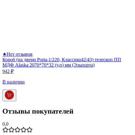
★
Нет отзывов
Короб (на двери Porta-1/220, Классико42/43) телескоп ПП
МДФ Alaska 2070*70*32 (у,п) мм (Эльпорта)
942 ₽
В наличии
Отзывы покупателей
0.0