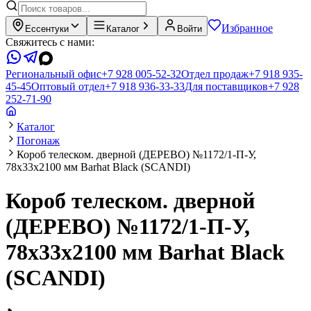
Избранное
Ессентуки
Каталог
Войти
Свяжитесь с нами:
Региональный офис
+7 928 005-52-32
Отдел продаж
+7 918 935-
45-45
Оптовый отдел
+7 918 936-33-33
Для поставщиков
+7 928
252-71-90
Каталог
Погонаж
Короб телеском. дверной (ДЕРЕВО) №1172/1-П-У,
78х33х2100 мм Barhat Black (SCANDI)
Короб телеском. дверной
(ДЕРЕВО) №1172/1-П-У,
78х33х2100 мм Barhat Black
(SCANDI)