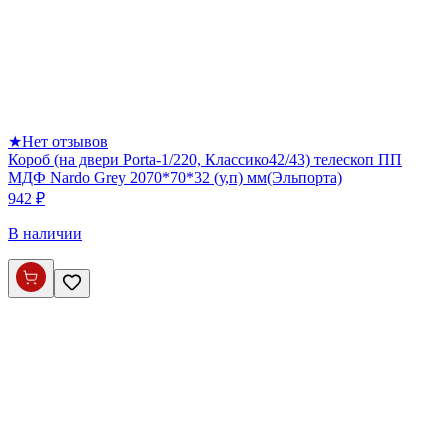
★
Нет отзывов
Короб (на двери Porta-1/220, Классико42/43) телескоп ПП
МДФ Nardo Grey 2070*70*32 (у,п) мм(Эльпорта)
942 ₽
В наличии