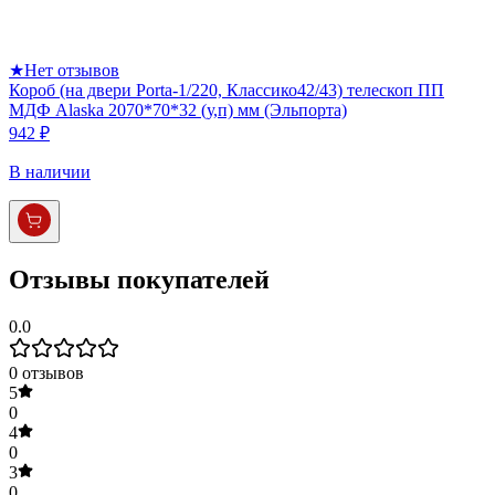
★
Нет отзывов
Короб (на двери Porta-1/220, Классико42/43) телескоп ПП
МДФ Alaska 2070*70*32 (у,п) мм (Эльпорта)
942 ₽
В наличии
Отзывы покупателей
0.0
0
отзывов
5
0
4
0
3
0