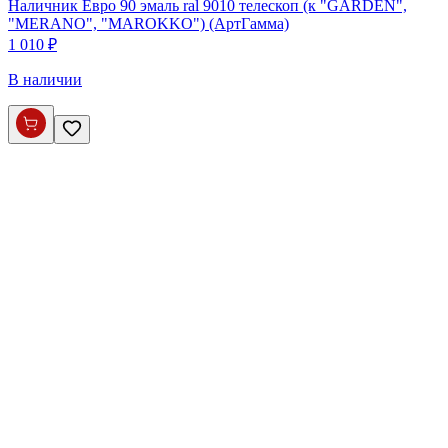
Наличник Евро 90 эмаль ral 9010 телескоп (к "GARDEN",
"MERANO", "MAROKKO") (АртГамма)
1 010 ₽
В наличии