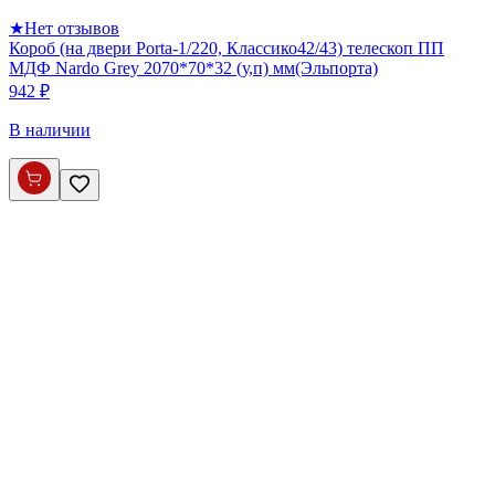
★
Нет отзывов
Короб (на двери Porta-1/220, Классико42/43) телескоп ПП
МДФ Nardo Grey 2070*70*32 (у,п) мм(Эльпорта)
942 ₽
В наличии