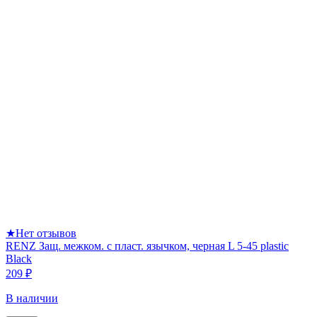
★
Нет отзывов
RENZ Защ. межком. с пласт. язычком, черная L 5-45 plastic
Black
209 ₽
В наличии