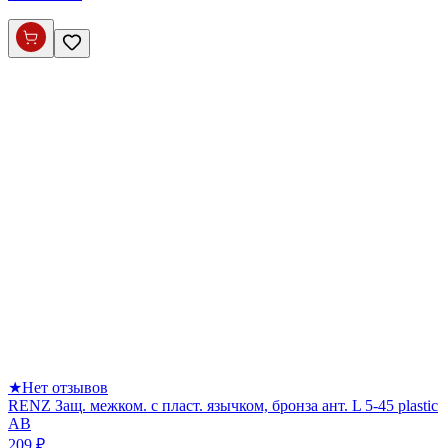
★
Нет отзывов
RENZ Защ. межком. с пласт. язычком, бронза ант. L 5-45 plastic
AB
209 ₽