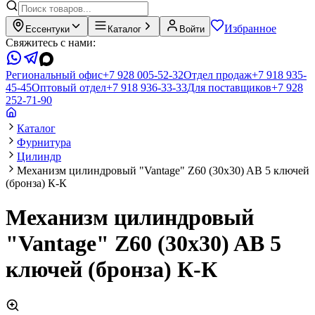
Избранное
Ессентуки
Каталог
Войти
Свяжитесь с нами:
Региональный офис
+7 928 005-52-32
Отдел продаж
+7 918 935-
45-45
Оптовый отдел
+7 918 936-33-33
Для поставщиков
+7 928
252-71-90
Каталог
Фурнитура
Цилиндр
Механизм цилиндровый "Vantage" Z60 (30х30) AB 5 ключей
(бронза) К-К
Механизм цилиндровый
"Vantage" Z60 (30х30) AB 5
ключей (бронза) К-К