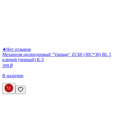
★
Нет отзывов
Механизм цилиндровый "Vantage" ZC60 (30C*30) BL 5
ключей (черный) К-З
399 ₽
В наличии