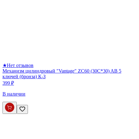
★
Нет отзывов
Механизм цилиндровый "Vantage" ZC60 (30C*30) AB 5
ключей (бронза) К-З
399 ₽
В наличии