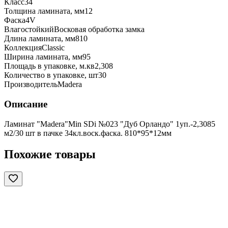
Класс
34
Толщина ламината, мм
12
Фаска
4V
Влагостойкий
Восковая обработка замка
Длина ламината, мм
810
Коллекция
Classic
Ширина ламината, мм
95
Площадь в упаковке, м.кв
2,308
Количество в упаковке, шт
30
Производитель
Madera
Описание
Ламинат "Madera"Min SDi №023 "Дуб Орландо" 1уп.-2,3085
м2/30 шт в пачке 34кл.воск.фаска. 810*95*12мм
Похожие товары