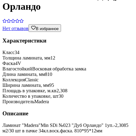
Орландо
Нет отзывов
В избранное
Характеристики
Класс
34
Толщина ламината, мм
12
Фаска
4V
Влагостойкий
Восковая обработка замка
Длина ламината, мм
810
Коллекция
Classic
Ширина ламината, мм
95
Площадь в упаковке, м.кв
2,308
Количество в упаковке, шт
30
Производитель
Madera
Описание
Ламинат "Madera"Min SDi №023 "Дуб Орландо" 1уп.-2,3085
м2/30 шт в пачке 34кл.воск.фаска. 810*95*12мм