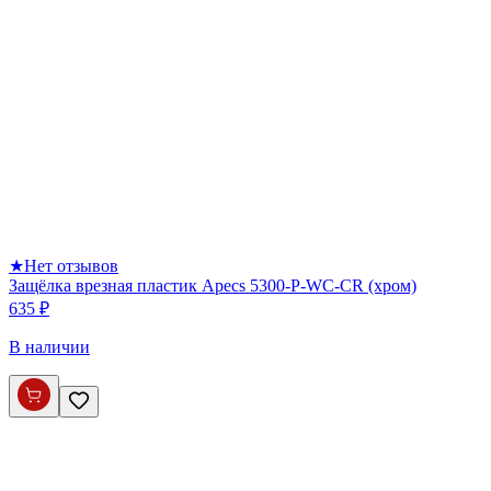
★
Нет отзывов
Защёлка врезная пластик Apecs 5300-P-WC-CR (хром)
635 ₽
В наличии