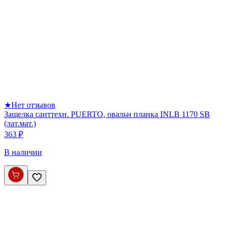
★
Нет отзывов
Защелка санттехн. PUERTO, овальн планка INLB 1170 SB
(лат.мат.)
363 ₽
В наличии