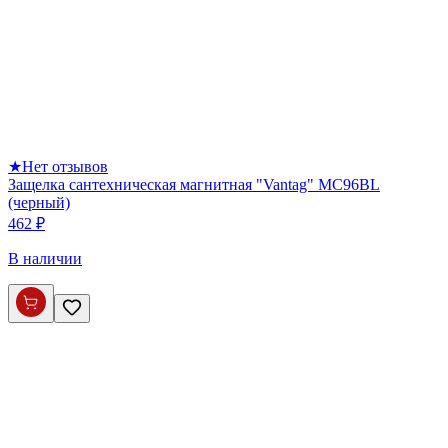
★
Нет отзывов
Защелка сантехническая магнитная "Vantag" MC96BL
(черный)
462 ₽
В наличии