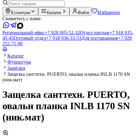
Избранное
Ессентуки
Каталог
Войти
Свяжитесь с нами:
Региональный офис
+7 928 005-52-32
Отдел продаж
+7 918 935-
45-45
Оптовый отдел
+7 918 936-33-33
Для поставщиков
+7 928
252-71-90
Каталог
Фурнитура
Защёлки
Защелка санттехн. PUERTO, овальн планка INLB 1170 SN
(ник.мат)
Защелка санттехн. PUERTO,
овальн планка INLB 1170 SN
(ник.мат)