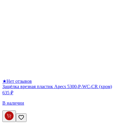
★
Нет отзывов
Защёлка врезная пластик Apecs 5300-P-WC-CR (хром)
635 ₽
В наличии