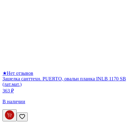
★
Нет отзывов
Защелка санттехн. PUERTO, овальн планка INLB 1170 SB
(лат.мат.)
363 ₽
В наличии