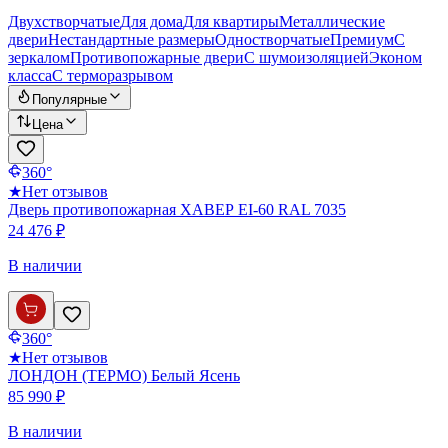
Двухстворчатые
Для дома
Для квартиры
Металлические
двери
Нестандартные размеры
Одностворчатые
Премиум
С
зеркалом
Противопожарные двери
С шумоизоляцией
Эконом
класса
С терморазрывом
Популярные
Цена
360°
★
Нет отзывов
Дверь противопожарная ХАВЕР EI-60 RAL 7035
24 476 ₽
В наличии
360°
★
Нет отзывов
ЛОНДОН (ТЕРМО) Белый Ясень
85 990 ₽
В наличии