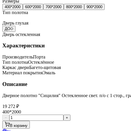
Размеры
400*2000
600*2000
700*2000
800*2000
900*2000
Тип полотна
Дверь глухая
ДО
Дверь остекленная
Характеристики
Производитель
Порта
Тип полотна
Остеклённое
Каркас двери
Багето-щитовая
Материал покрытия
Эмаль
Описание
Дверное полотно "Сицилия" Остекленное свет. п/о с 1 стор., г
19 272 ₽
400*2000
−
+
В корзину