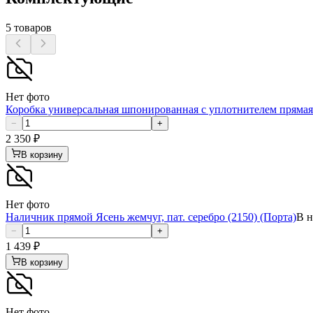
5
товаров
Нет фото
Коробка универсальная шпонированная с уплотнителем прямая 
−
+
2 350
₽
В корзину
Нет фото
Наличник прямой Ясень жемчуг, пат. серебро (2150) (Порта)
В н
−
+
1 439
₽
В корзину
Нет фото