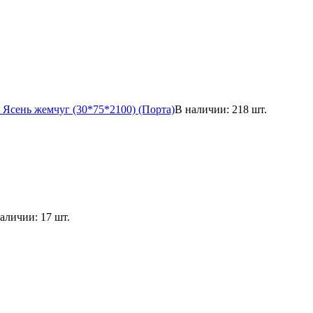
Ясень жемчуг (30*75*2100) (Порта)
В наличии: 218 шт.
аличии: 17 шт.