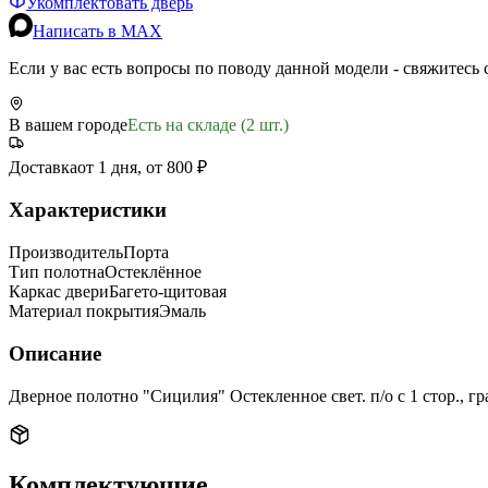
Укомплектовать дверь
Написать в MAX
Если у вас есть вопросы по поводу данной модели - свяжитесь
В вашем городе
Есть на складе (2 шт.)
Доставка
от 1 дня, от 800 ₽
Характеристики
Производитель
Порта
Тип полотна
Остеклённое
Каркас двери
Багето-щитовая
Материал покрытия
Эмаль
Описание
Дверное полотно "Сицилия" Остекленное свет. п/о с 1 стор., г
Комплектующие