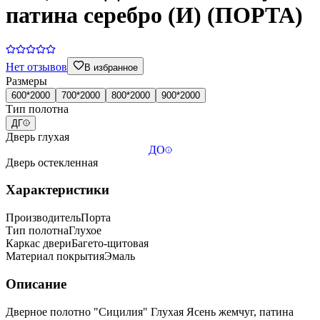
патина серебро (И) (ПОРТА)
Нет отзывов
В избранное
Размеры
600*2000
700*2000
800*2000
900*2000
Тип полотна
ДГ
Дверь глухая
ДО
Дверь остекленная
Характеристики
Производитель
Порта
Тип полотна
Глухое
Каркас двери
Багето-щитовая
Материал покрытия
Эмаль
Описание
Дверное полотно "Сицилия" Глухая Ясень жемчуг, патина