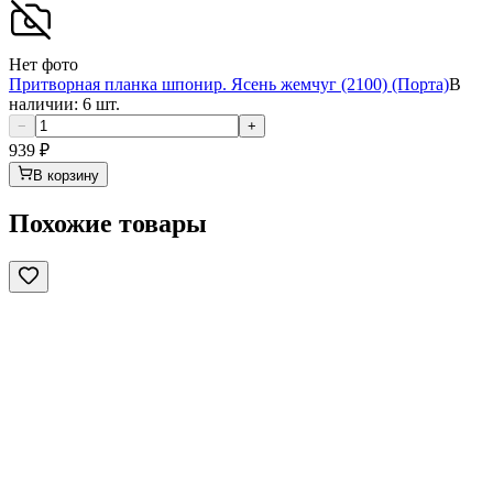
Нет фото
Притворная планка шпонир. Ясень жемчуг (2100) (Порта)
В
наличии: 6 шт.
−
+
939
₽
В корзину
Похожие товары