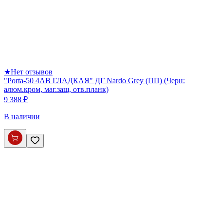
★
Нет отзывов
"Porta-50 4AB ГЛАДКАЯ" ДГ Nardo Grey (ПП) (Черн:
алюм.кром, маг.защ, отв.планк)
9 388 ₽
В наличии