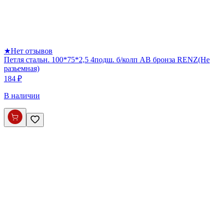
★
Нет отзывов
Петля стальн. 100*75*2,5 4подш. б/колп AB бронза RENZ(Не
разьемная)
184 ₽
В наличии