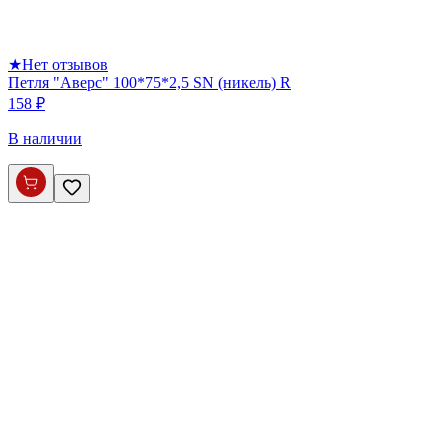
★
Нет отзывов
Петля "Аверс" 100*75*2,5 SN (никель) R
158 ₽
В наличии