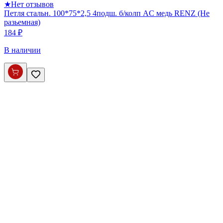
★
Нет отзывов
Петля стальн. 100*75*2,5 4подш. б/колп AС медь RENZ (Не
разьемная)
184 ₽
В наличии