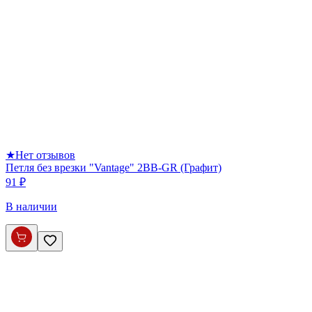
★
Нет отзывов
Петля без врезки "Vantage" 2BB-GR (Графит)
91 ₽
В наличии