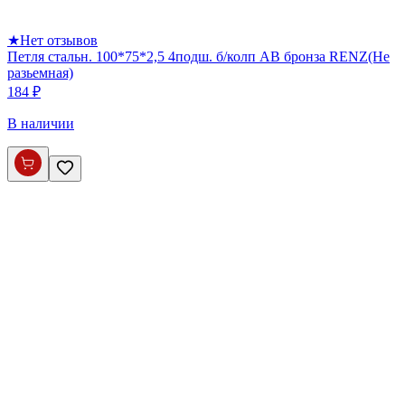
★
Нет отзывов
Петля стальн. 100*75*2,5 4подш. б/колп AB бронза RENZ(Не
разьемная)
184 ₽
В наличии