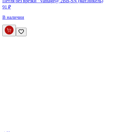
Петля без врезки "Vantage@ 2BB-SN (мат.никель)
91 ₽
В наличии