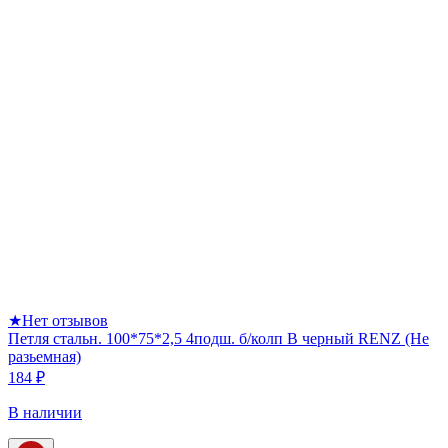
★
Нет отзывов
Петля стальн. 100*75*2,5 4подш. б/колп B черный RENZ (Не
разьемная)
184 ₽
В наличии