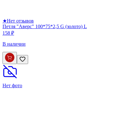
★
Нет отзывов
Петля "Аверс" 100*75*2,5 G (золото) L
158 ₽
В наличии
Нет фото