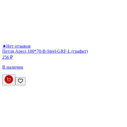
★
Нет отзывов
Петля Apecs 100*70-B-Steel-GRF-L (графит)
256 ₽
В наличии