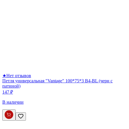
★
Нет отзывов
Петля универсальная "Vantage" 100*75*3 B4-BL (черн с
патиной)
147 ₽
В наличии