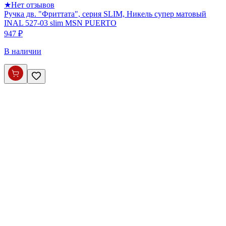
★
Нет отзывов
Ручка дв. "Фриттата", серия SLIM, Никель супер матовый
INAL 527-03 slim MSN PUERTO
947 ₽
В наличии