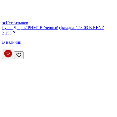
★
Нет отзывов
Ручка Дверн."РИМ" B (черный) (квадрат) 53-03 В RENZ
2 253 ₽
В наличии