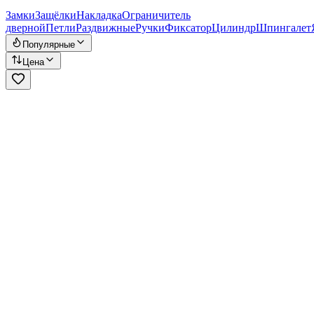
Замки
Защёлки
Накладка
Ограничитель
дверной
Петли
Раздвижные
Ручки
Фиксатор
Цилиндр
Шпингалет
Популярные
Цена