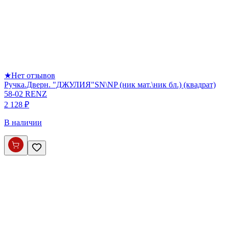
★
Нет отзывов
Ручка.Дверн. "ДЖУЛИЯ"SN\NP (ник мат.\ник бл.) (квадрат)
58-02 RENZ
2 128 ₽
В наличии