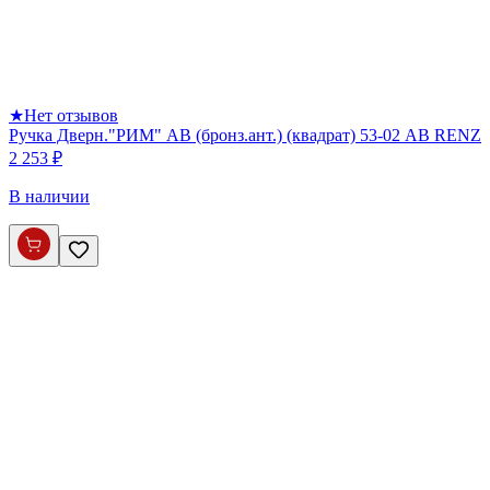
★
Нет отзывов
Ручка Дверн."РИМ" AB (бронз.ант.) (квадрат) 53-02 АВ RENZ
2 253 ₽
В наличии