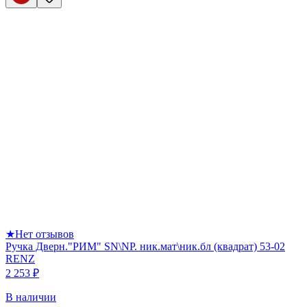
★
Нет отзывов
Ручка Дверн."РИМ" SN\NP. ник.мат\ник.бл (квадрат) 53-02
RENZ
2 253 ₽
В наличии