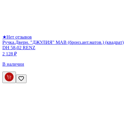
★
Нет отзывов
Ручка.Дверн. "ДЖУЛИЯ" МАB (бронз.ант.матов.) (квадрат)
DH 58-02 RENZ
2 128 ₽
В наличии