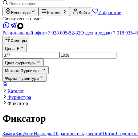
Избранное
Ессентуки
Каталог
Войти
Свяжитесь с нами:
Региональный офис
+7 928 005-52-32
Отдел продаж
+7 918 935-4
Фильтры
Цена, ₽
Цвет фурнитуры
Металл Фурнитуры
Форма Фурнитуры
Каталог
Фурнитура
Фиксатор
Фиксатор
Замки
Защёлки
Накладка
Ограничитель дверной
Петли
Раздвижн