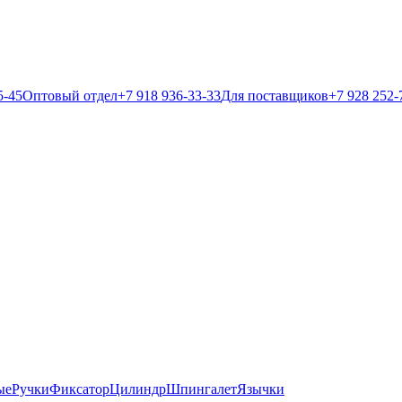
5-45
Оптовый отдел
+7 918 936-33-33
Для поставщиков
+7 928 252-
ые
Ручки
Фиксатор
Цилиндр
Шпингалет
Язычки