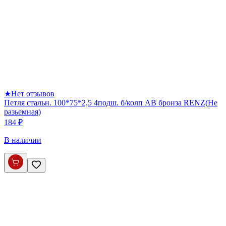
★
Нет отзывов
Петля стальн. 100*75*2,5 4подш. б/колп AB бронза RENZ(Не
разьемная)
184 ₽
В наличии